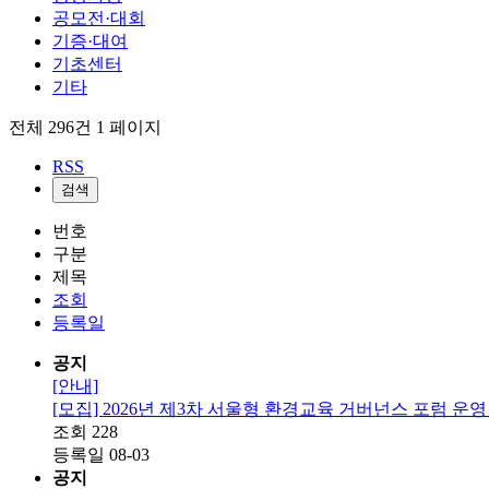
공모전·대회
기증·대여
기초센터
기타
전체 296건
1 페이지
RSS
검색
번호
구분
제목
조회
등록일
공지
[안내]
[모집] 2026년 제3차 서울형 환경교육 거버넌스 포럼 운영 
조회
228
등록일
08-03
공지