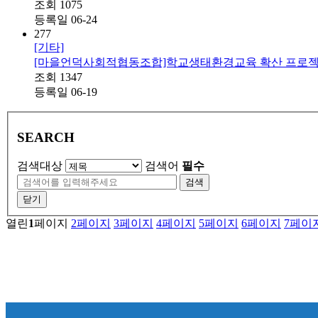
조회
1075
등록일
06-24
277
[기타]
[마을언덕사회적협동조합]학교생태환경교육 확산 프로
조회
1347
등록일
06-19
SEARCH
검색대상
검색어
필수
검색
닫기
열린
1
페이지
2
페이지
3
페이지
4
페이지
5
페이지
6
페이지
7
페이