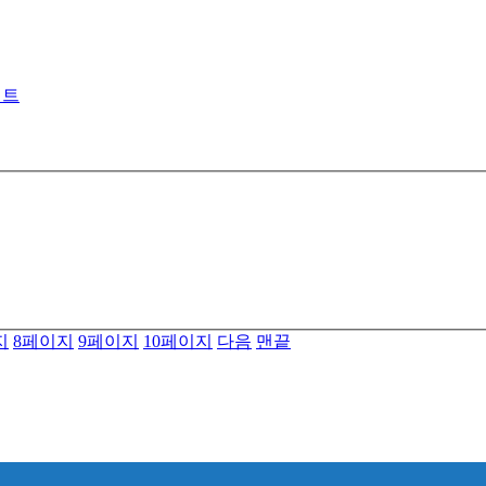
젝트
지
8
페이지
9
페이지
10
페이지
다음
맨끝